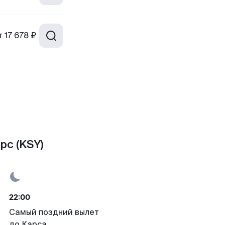
т
17 678 ₽
рс (KSY)
22:00
Самый поздний вылет
до Карса