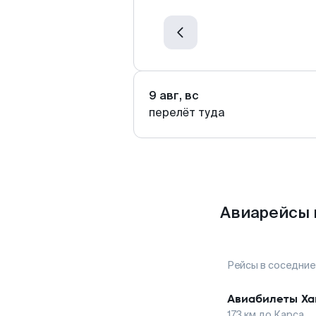
9 авг, вс
перелёт туда
Авиарейсы 
Рейсы в соседние
Авиабилеты
Ха
173
км до
Карса