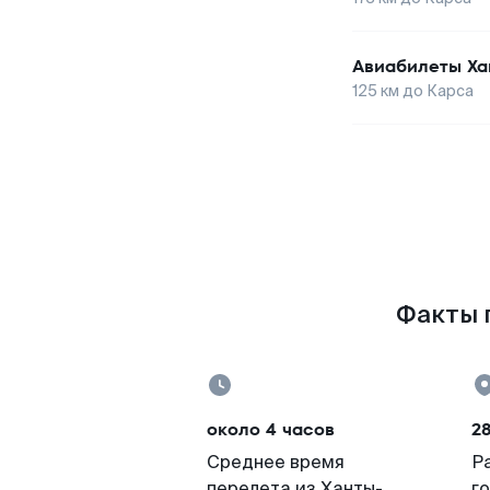
Авиабилеты
Ха
125
км до
Карса
Факты п
около 4 часов
28
Среднее время
Р
перелета из Ханты-
г