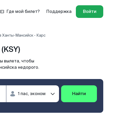
Где мой билет?
Поддержка
Войти
в Ханты-Мансийск - Карс
(KSY)
ы вылета, чтобы
нсийска недорого.
Найти