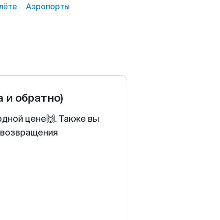
лёте
Аэропорты
а и обратно)
одной цене🙌. Также вы
у возвращения