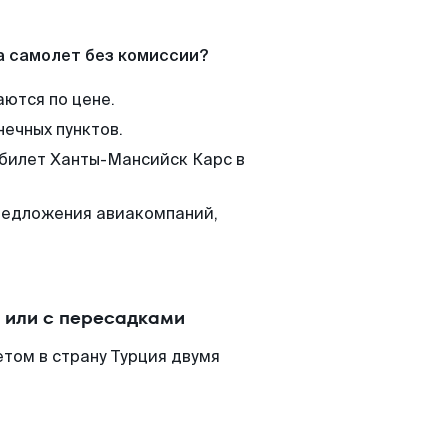
а самолет без комиссии?
аются по цене.
нечных пунктов.
 билет Ханты-Мансийск Карс в
редложения авиакомпаний,
 или с пересадками
том в страну Турция двумя