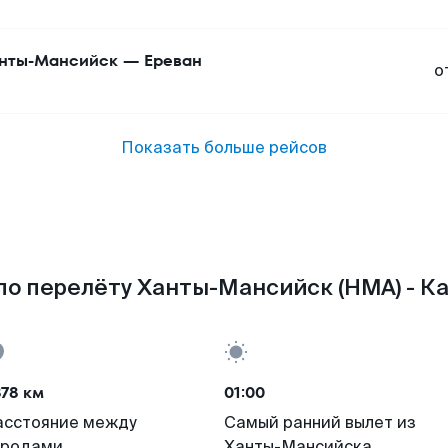
нты-Мансийск
—
Ереван
о
Показать больше рейсов
о перелёту Ханты-Мансийск (HMA) - Ка
78 км
01:00
асстояние между
Самый ранний вылет из
ородами
Ханты-Мансийска