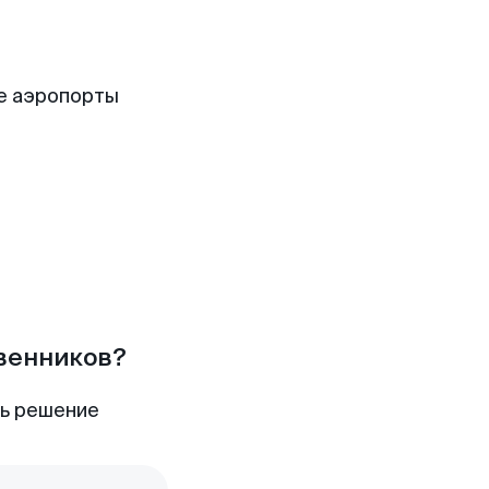
е аэропорты
твенников?
ть решение