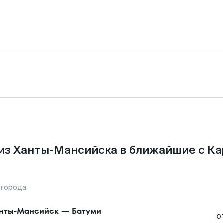
из Ханты-Мансийска в ближайшие с Ка
 города
нты-Мансийск
—
Батуми
о