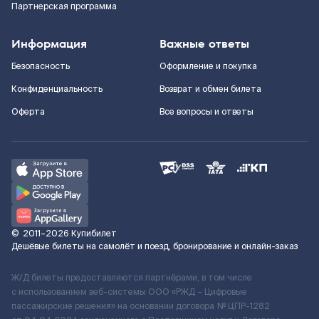
Партнерская программа
Информация
Важные ответы
Безопасность
Оформление и покупка
Конфиденциальность
Возврат и обмен билета
Оферта
Все вопросы и ответы
©
2011–2026
Купибилет
Дешёвые билеты на самолёт и поезд, бронирование и онлайн-заказ
Ж/Д билеты предоставляются партнёрами, в том числе
с использованием веб-системы ООО «РЖД – Цифровые
пассажирские решения» на основании договора № ЦПР-1282