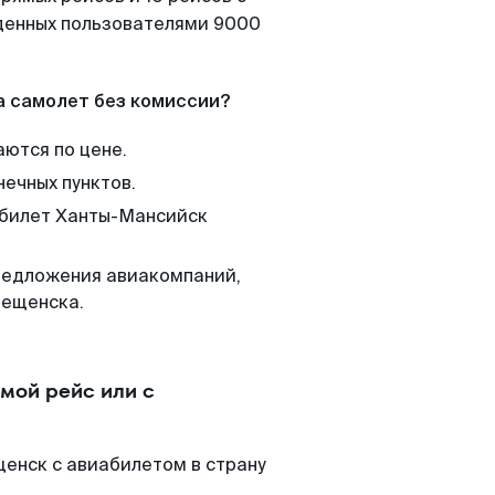
йденных пользователями 9000
а самолет без комиссии?
аются по цене.
нечных пунктов.
м билет Ханты-Мансийск
редложения авиакомпаний,
вещенска.
мой рейс или с
енск с авиабилетом в страну