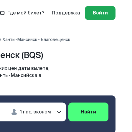
Где мой билет?
Поддержка
Войти
в Ханты-Мансийск - Благовещенск
енск (BQS)
их цен даты вылета,
анты-Мансийска в
Найти