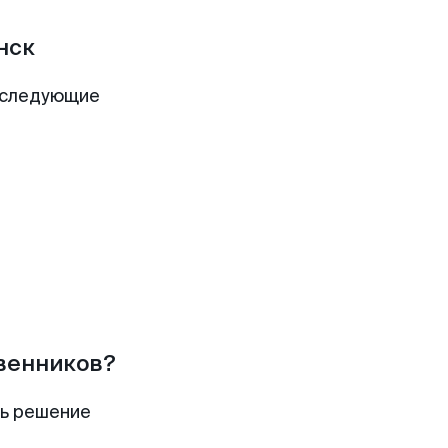
нск
 следующие
твенников?
ть решение