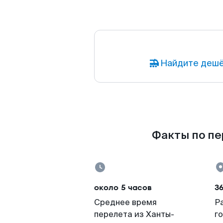
Найдите дешё
Факты по пе
около 5 часов
3
Среднее время
Р
перелета из Ханты-
г