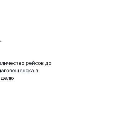
оличество рейсов до
лаговещенска в
еделю