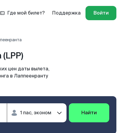
Где мой билет?
Поддержка
Войти
ппеенранта
 (LPP)
их цен даты вылета,
онга в Лаппеенранту
Найти