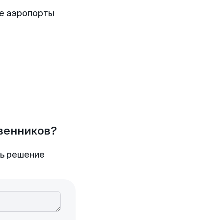
е аэропорты
твенников?
ть решение