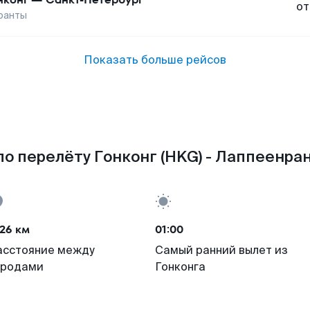
от
ранты
Показать больше рейсов
о перелёту Гонконг (HKG) - Лаппеенран
26 км
01:00
асстояние между
Самый ранний вылет из
ородами
Гонконга