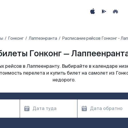
ты
Гонконг
Лаппеэнранта
Расписание рейсов Гонконг - Ла
илеты Гонконг — Лаппеенранта
х рейсов в Лаппеенранту. Выбирайте в календаре низк
тоимость перелета и купить билет на самолет из Гонк
недорого.