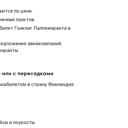
аются по цене.
нечных пунктов.
 билет Гонконг Лаппеенранта в
редложения авиакомпаний,
енранты.
 или с пересадками
виабилетом в страну Финляндия
йсы и лоукосты.