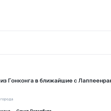
из Гонконга в ближайшие с Лаппеенра
 города
нконг
—
Санкт-Петербург