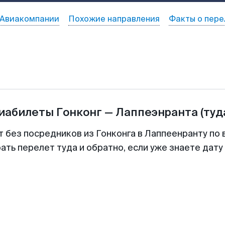
Авиакомпании
Похожие направления
Факты о пере
виабилеты
Гонконг
—
Лаппеэнранта
(туд
т без посредников из Гонконга в Лаппеенранту по 
ть перелет туда и обратно, если уже знаете дат