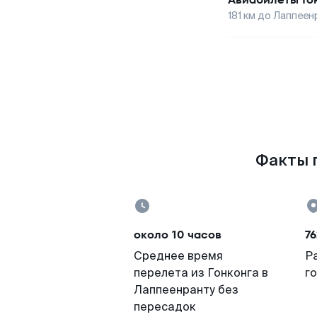
181
км до
Лаппеен
Факты п
около 10 часов
76
Среднее время
Р
перелета из Гонконга в
г
Лаппеенранту без
пересадок