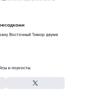
ересадками
рану Восточный Тимор двумя
йсы и лоукосты.