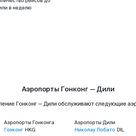
оличество рейсов до
или в неделю
Аэропорты Гонконг — Дили
ление Гонконг — Дили обслуживают следующие аэ
Аэропорты
Гонконга
Аэропорты
Дили
Гонконг
HKG
Николау Лобато
DIL