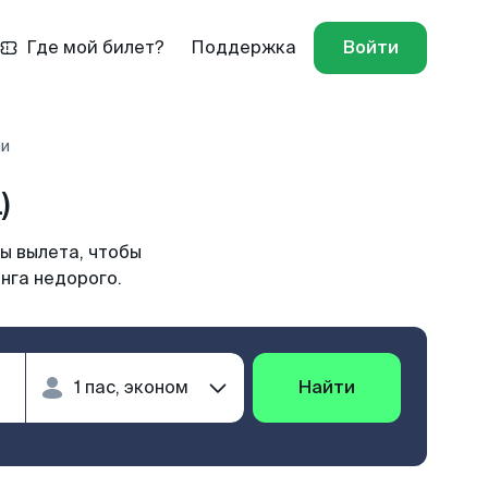
Где мой билет?
Поддержка
Войти
ли
)
ы вылета, чтобы
нга недорого.
Найти