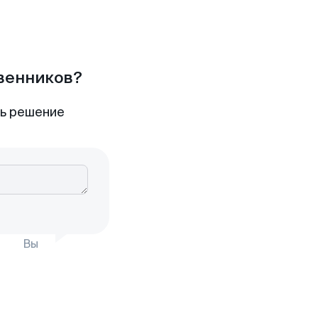
твенников?
ть решение
Вы