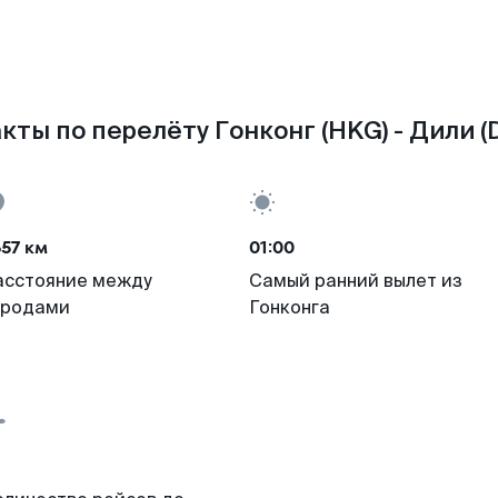
кты по перелёту Гонконг (HKG) - Дили (D
57 км
01:00
асстояние между
Самый ранний вылет из
ородами
Гонконга