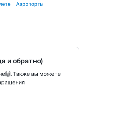
лёте
Аэропорты
да и обратно)
не🙌. Также вы можете
звращения