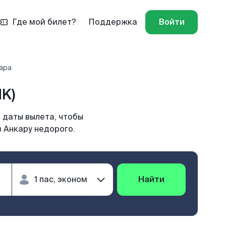
Где мой билет?
Поддержка
Войти
кара
K)
 даты вылета, чтобы
в Анкару недорого.
Найти