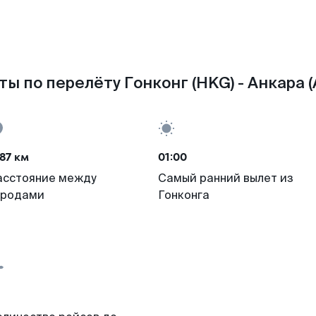
ты по перелёту Гонконг (HKG) - Анкара (
87 км
01:00
асстояние между
Самый ранний вылет из
ородами
Гонконга