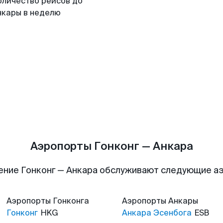
оличество рейсов до
нкары в неделю
Аэропорты Гонконг — Анкара
ение Гонконг — Анкара обслуживают следующие а
Аэропорты
Гонконга
Аэропорты
Анкары
Гонконг
HKG
Анкара Эсенбога
ESB