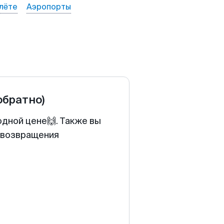
лёте
Аэропорты
обратно)
одной цене🙌. Также вы
у возвращения