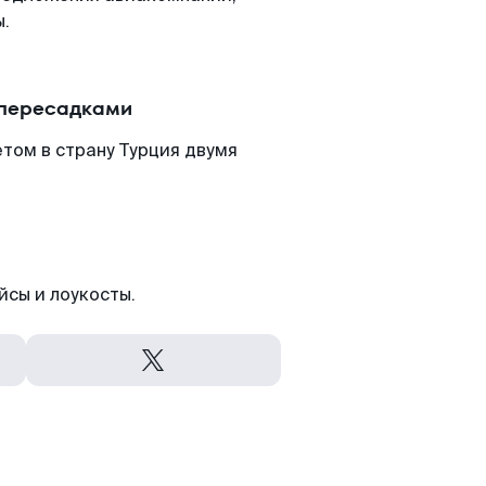
ы.
 пересадками
том в страну Турция двумя
йсы и лоукосты.