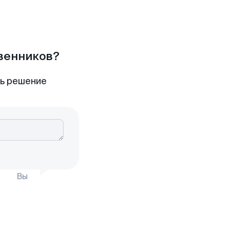
твенников?
ть решение
Вы