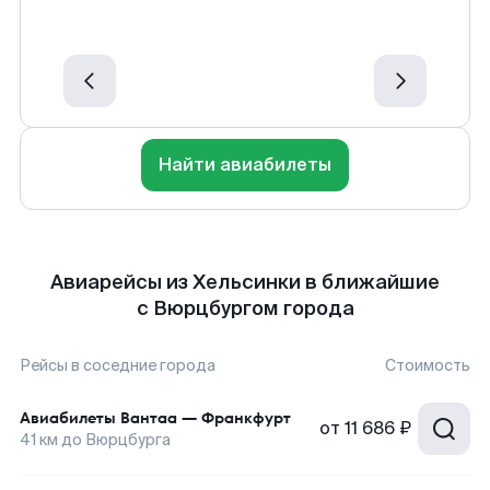
Найти авиабилеты
Авиарейсы из Хельсинки в ближайшие
с Вюрцбургом города
Рейсы в соседние города
Стоимость
Авиабилеты
Вантаа
—
Франкфурт
от
11 686 ₽
41
км до
Вюрцбурга