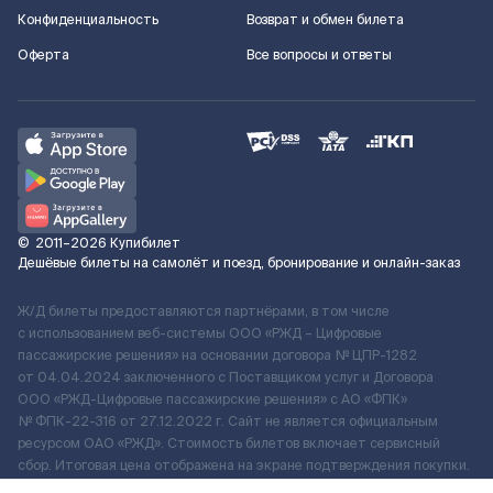
Конфиденциальность
Возврат и обмен билета
Оферта
Все вопросы и ответы
©
2011–2026
Купибилет
Дешёвые билеты на самолёт и поезд, бронирование и онлайн-заказ
Ж/Д билеты предоставляются партнёрами, в том числе
с использованием веб-системы ООО «РЖД – Цифровые
пассажирские решения» на основании договора № ЦПР-1282
от 04.04.2024 заключенного с Поставщиком услуг и Договора
ООО «РЖД-Цифровые пассажирские решения» c АО «ФПК»
№ ФПК-22-316 от 27.12.2022 г. Сайт не является официальным
ресурсом ОАО «РЖД». Стоимость билетов включает сервисный
сбор. Итоговая цена отображена на экране подтверждения покупки.
По вопросам рассмотрения обращений, жалоб, претензий граждан