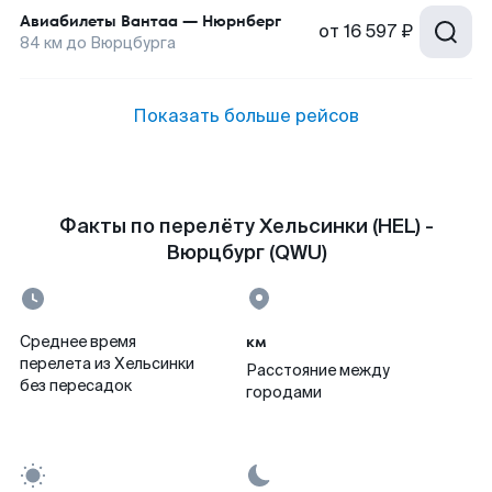
Авиабилеты
Вантаа
—
Нюрнберг
от
16 597 ₽
84
км до
Вюрцбурга
Показать больше рейсов
Факты по перелёту Хельсинки (HEL) -
Вюрцбург (QWU)
км
Среднее время
перелета из Хельсинки
Расстояние между
без пересадок
городами