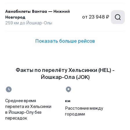
Авиабилеты
Вантаа
—
Нижний
от
23 948 ₽
Новгород
259
км до
Йошкар-Олы
Показать больше рейсов
Факты по перелёту Хельсинки (HEL) -
Йошкар-Ола (JOK)
км
Среднее время
перелета из Хельсинки
Расстояние между
в Йошкар-Олу без
городами
пересадок