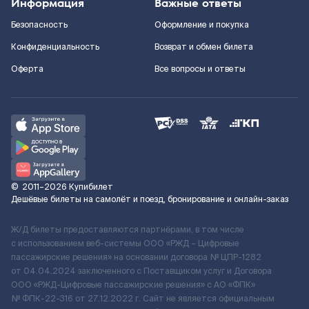
Информация
Важные ответы
Безопасность
Оформление и покупка
Конфиденциальность
Возврат и обмен билета
Оферта
Все вопросы и ответы
©
2011–2026
Купибилет
Дешёвые билеты на самолёт и поезд, бронирование и онлайн-заказ
Ж/Д билеты предоставляются партнёрами, в том числе
с использованием веб-системы ООО «РЖД – Цифровые
пассажирские решения» на основании договора № ЦПР-1282
от 04.04.2024 заключенного с Поставщиком услуг и Договора
ООО «РЖД-Цифровые пассажирские решения» c АО «ФПК»
№ ФПК-22-316 от 27.12.2022 г. Сайт не является официальным