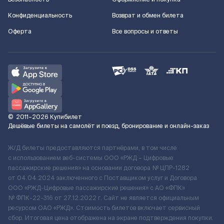
Конфиденциальность
Возврат и обмен билета
Оферта
Все вопросы и ответы
©
2011–2026
Купибилет
Дешёвые билеты на самолёт и поезд, бронирование и онлайн-заказ
Ж/Д билеты предоставляются партнёрами, в том числе
с использованием веб-системы ООО «РЖД – Цифровые
пассажирские решения» на основании договора № ЦПР-1282
от 04.04.2024 заключенного с Поставщиком услуг и Договора
ООО «РЖД-Цифровые пассажирские решения» c АО «ФПК»
№ ФПК-22-316 от 27.12.2022 г. Сайт не является официальным
ресурсом ОАО «РЖД». Стоимость билетов включает сервисный
сбор. Итоговая цена отображена на экране подтверждения покупки.