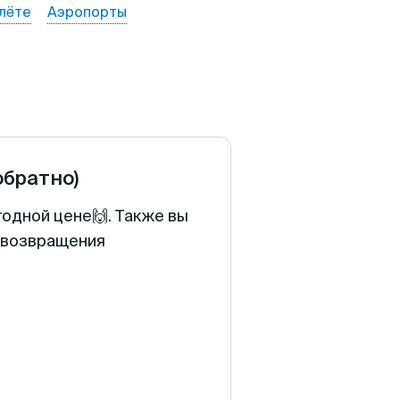
лёте
Аэропорты
обратно)
годной цене🙌. Также вы
у возвращения