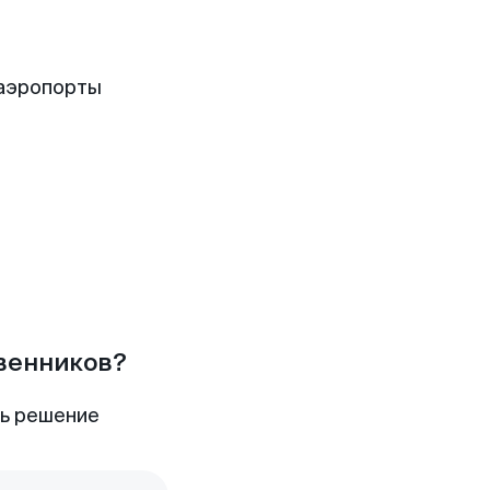
 аэропорты
твенников?
ть решение