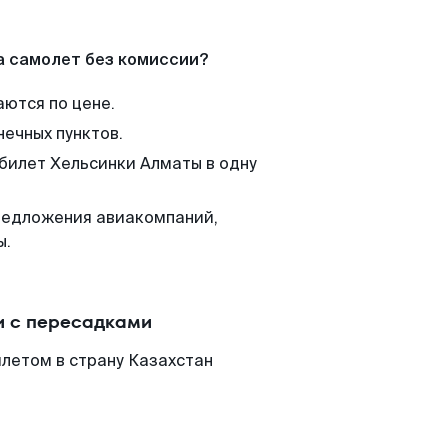
а самолет без комиссии?
аются по цене.
нечных пунктов.
 билет Хельсинки Алматы в одну
редложения авиакомпаний,
ы.
и с пересадками
летом в страну Казахстан