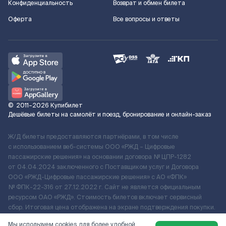
Конфиденциальность
Возврат и обмен билета
Оферта
Все вопросы и ответы
©
2011–2026
Купибилет
Дешёвые билеты на самолёт и поезд, бронирование и онлайн-заказ
Ж/Д билеты предоставляются партнёрами, в том числе
с использованием веб-системы ООО «РЖД – Цифровые
пассажирские решения» на основании договора № ЦПР-1282
от 04.04.2024 заключенного с Поставщиком услуг и Договора
ООО «РЖД-Цифровые пассажирские решения» c АО «ФПК»
№ ФПК-22-316 от 27.12.2022 г. Сайт не является официальным
ресурсом ОАО «РЖД». Стоимость билетов включает сервисный
сбор. Итоговая цена отображена на экране подтверждения покупки.
По вопросам рассмотрения обращений, жалоб, претензий граждан
Мы используем cookies для более удобной