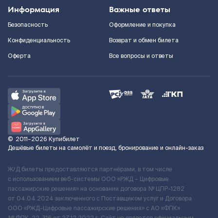
Информация
Важные ответы
Безопасность
Оформление и покупка
Конфиденциальность
Возврат и обмен билета
Оферта
Все вопросы и ответы
©
2011–2026
Купибилет
Дешёвые билеты на самолёт и поезд, бронирование и онлайн-заказ
Ж/Д билеты предоставляются партнёрами, в том числе
с использованием веб-системы ООО «РЖД – Цифровые
пассажирские решения» на основании договора № ЦПР-1282
от 04.04.2024 заключенного с Поставщиком услуг и Договора
ООО «РЖД-Цифровые пассажирские решения» c АО «ФПК»