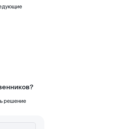
ледующие
твенников?
ть решение