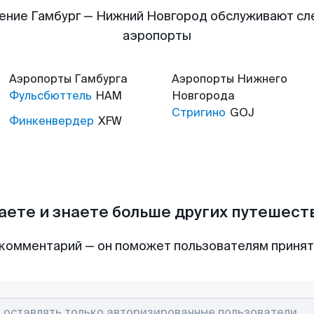
ение Гамбург — Нижний Новгород обслуживают с
аэропорты
Аэропорты
Гамбурга
Аэропорты
Нижнего
Фульсбюттель
HAM
Новгорода
Стригино
GOJ
Финкенвердер
XFW
аете и знаете больше других путешес
комментарий — он поможет пользователям приня