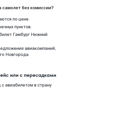
а самолет без комиссии?
аются по цене.
нечных пунктов.
 билет Гамбург Нижний
редложения авиакомпаний,
го Новгорода.
рейс или с пересадками
 с авиабилетом в страну