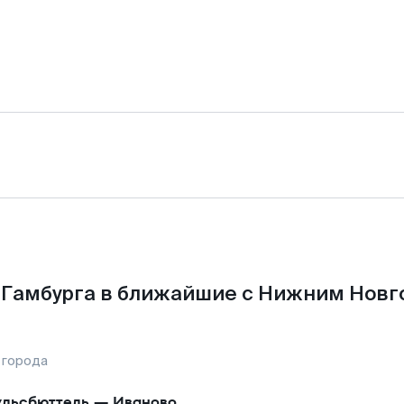
 Гамбурга в ближайшие с Нижним Новг
 города
льсбюттель
—
Иваново