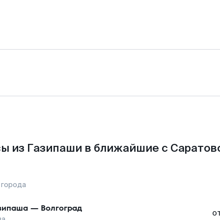
ы из Газипаши в ближайшие с Саратов
 города
зипаша
—
Волгоград
о
ва