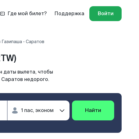
Где мой билет?
Поддержка
Войти
 Газипаша - Саратов
RTW)
н даты вылета, чтобы
в Саратов недорого.
Найти