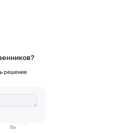
твенников?
ть решение
Вы