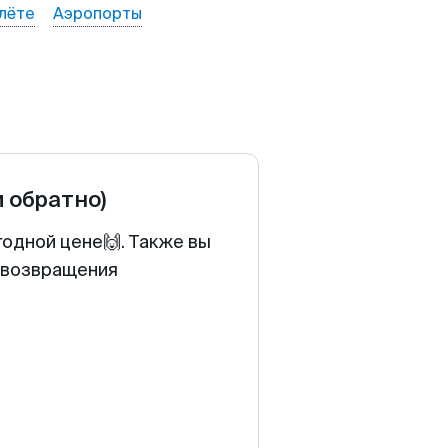
лёте
Аэропорты
и обратно)
годной цене🙌. Также вы
у возвращения