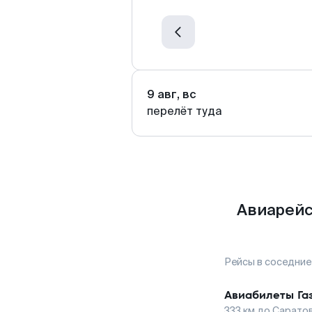
9 авг, вс
перелёт туда
Авиарейс
Рейсы в соседние
Авиабилеты
Га
333
км до
Сарато