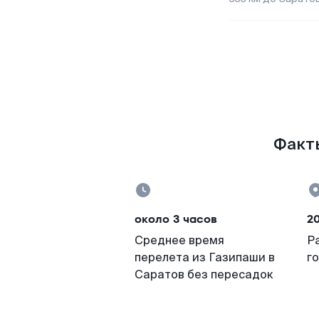
Факты
около 3 часов
20
Среднее время
Р
перелета из Газипаши в
г
Саратов без пересадок