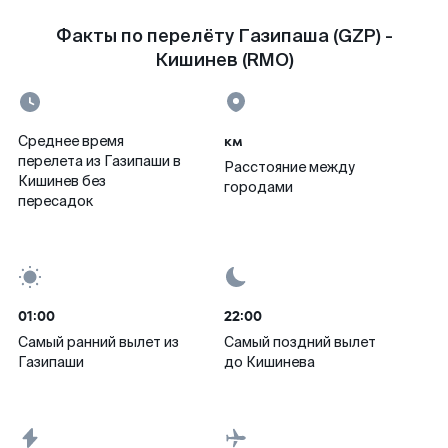
Факты по перелёту Газипаша (GZP) -
Кишинев (RMO)
км
Среднее время
перелета из Газипаши в
Расстояние между
Кишинев без
городами
пересадок
01:00
22:00
Самый ранний вылет из
Самый поздний вылет
Газипаши
до Кишинева