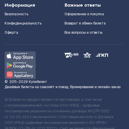
Информация
Важные ответы
Безопасность
Оформление и покупка
Конфиденциальность
Возврат и обмен билета
Оферта
Все вопросы и ответы
©
2011–2026
Купибилет
Дешёвые билеты на самолёт и поезд, бронирование и онлайн-заказ
Ж/Д билеты предоставляются партнёрами, в том числе
с использованием веб-системы ООО «РЖД – Цифровые
пассажирские решения» на основании договора № ЦПР-1282
от 04.04.2024 заключенного с Поставщиком услуг и Договора
ООО «РЖД-Цифровые пассажирские решения» c АО «ФПК»
№ ФПК-22-316 от 27.12.2022 г. Сайт не является официальным