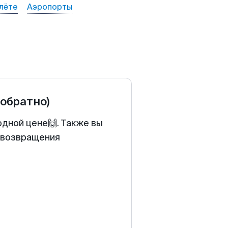
лёте
Аэропорты
 обратно)
одной цене🙌. Также вы
у возвращения