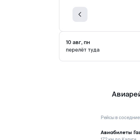
10 авг, пн
перелёт туда
Авиарей
Рейсы в соседние
Авиабилеты
Га
172
км до
Калуги