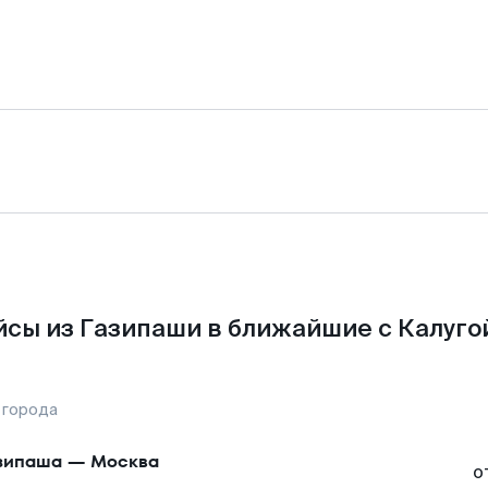
сы из Газипаши в ближайшие с Калуго
 города
зипаша
—
Москва
о