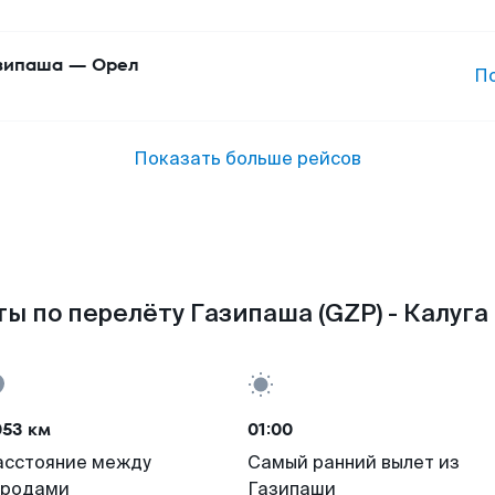
зипаша
—
Орел
П
Показать больше рейсов
ы по перелёту Газипаша (GZP) - Калуга 
053 км
01:00
асстояние между
Самый ранний вылет из
ородами
Газипаши