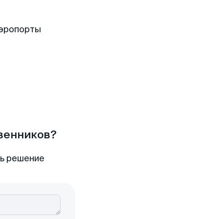
аэропорты
твенников?
ть решение