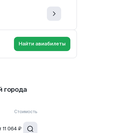
Найти авиабилеты
й города
Стоимость
т
11 064 ₽