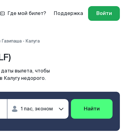
Где мой билет?
Поддержка
Войти
 Газипаша - Калуга
LF)
 даты вылета, чтобы
в Калугу недорого.
Найти