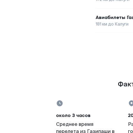
Авиабилеты
Га
181
км до
Калуги
Факт
около 3 часов
2
Среднее время
Р
перелета из Газипаши в
г