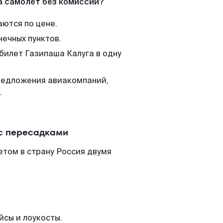
а самолет без комиссии?
аются по цене.
нечных пунктов.
билет Газипаша Калуга в одну
редложения авиакомпаний,
.
 с пересадками
етом в страну Россия двумя
йсы и лоукосты.