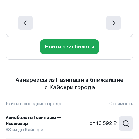
Найти авиабилеты
Авиарейсы из Газипаши в ближайшие
с Кайсери города
Рейсы в соседние города
Стоимость
Авиабилеты
Газипаша
—
от
10 592 ₽
Невшехир
83
км до
Кайсери