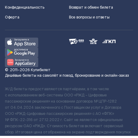
Конфиденциальность
Возврат и обмен билета
Оферта
Все вопросы и ответы
©
2011–2026
Купибилет
Дешёвые билеты на самолёт и поезд, бронирование и онлайн-заказ
Ж/Д билеты предоставляются партнёрами, в том числе
с использованием веб-системы ООО «РЖД – Цифровые
пассажирские решения» на основании договора № ЦПР-1282
от 04.04.2024 заключенного с Поставщиком услуг и Договора
ООО «РЖД-Цифровые пассажирские решения» c АО «ФПК»
№ ФПК-22-316 от 27.12.2022 г. Сайт не является официальным
ресурсом ОАО «РЖД». Стоимость билетов включает сервисный
сбор. Итоговая цена отображена на экране подтверждения покупки.