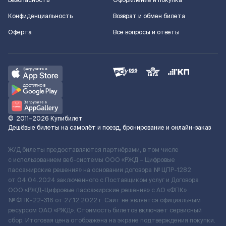
Безопасность
Оформление и покупка
Конфиденциальность
Возврат и обмен билета
Оферта
Все вопросы и ответы
©
2011–2026
Купибилет
Дешёвые билеты на самолёт и поезд, бронирование и онлайн-заказ
Ж/Д билеты предоставляются партнёрами, в том числе
с использованием веб-системы ООО «РЖД – Цифровые
пассажирские решения» на основании договора № ЦПР-1282
от 04.04.2024 заключенного с Поставщиком услуг и Договора
ООО «РЖД-Цифровые пассажирские решения» c АО «ФПК»
№ ФПК-22-316 от 27.12.2022 г. Сайт не является официальным
ресурсом ОАО «РЖД». Стоимость билетов включает сервисный
сбор. Итоговая цена отображена на экране подтверждения покупки.