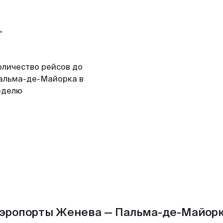
оличество рейсов до
альма-де-Майорка в
еделю
эропорты Женева — Пальма-де-Майор