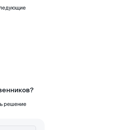
следующие
твенников?
ть решение