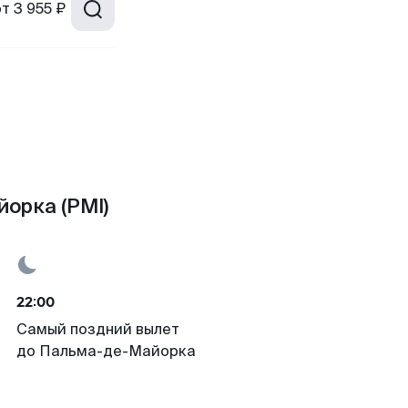
от
3 955 ₽
орка (PMI)
22:00
Самый поздний вылет
до Пальма-де-Майорка