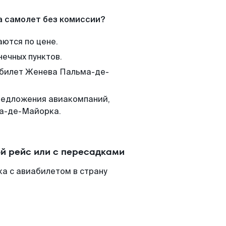
а самолет без комиссии?
аются по цене.
нечных пунктов.
м билет Женева Пальма-де-
редложения авиакомпаний,
ма-де-Майорка.
й рейс или с пересадками
а с авиабилетом в страну