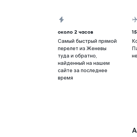
около 2 часов
15
Самый быстрый прямой
К
перелет из Женевы
П
туда и обратно,
н
найденный на нашем
сайте за последнее
время
А