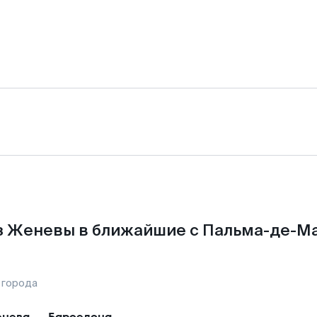
з Женевы в ближайшие с Пальма-де-Ма
 города
нева
—
Барселона