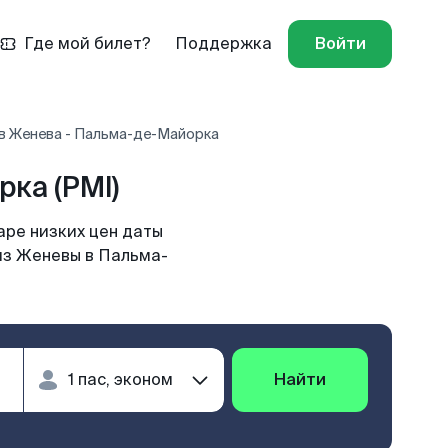
Где мой билет?
Поддержка
Войти
в Женева - Пальма-де-Майорка
ка (PMI)
ре низких цен даты
 из Женевы в Пальма-
Найти