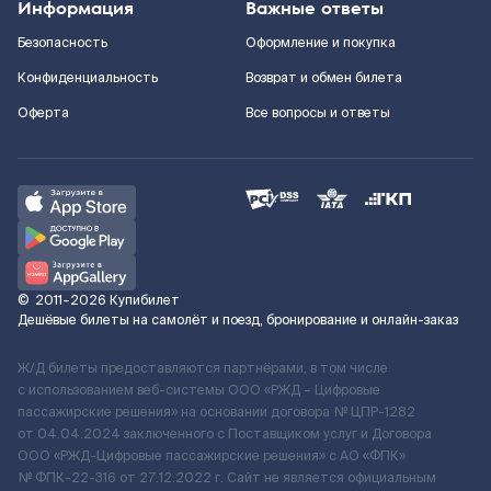
Информация
Важные ответы
Безопасность
Оформление и покупка
Конфиденциальность
Возврат и обмен билета
Оферта
Все вопросы и ответы
©
2011–2026
Купибилет
Дешёвые билеты на самолёт и поезд, бронирование и онлайн-заказ
Ж/Д билеты предоставляются партнёрами, в том числе
с использованием веб-системы ООО «РЖД – Цифровые
пассажирские решения» на основании договора № ЦПР-1282
от 04.04.2024 заключенного с Поставщиком услуг и Договора
ООО «РЖД-Цифровые пассажирские решения» c АО «ФПК»
№ ФПК-22-316 от 27.12.2022 г. Сайт не является официальным