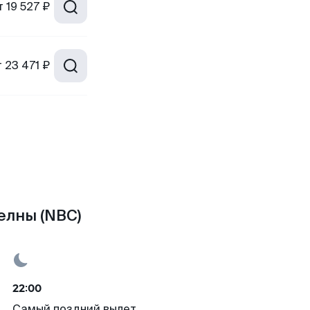
т
19 527 ₽
т
23 471 ₽
елны (NBC)
22:00
Самый поздний вылет