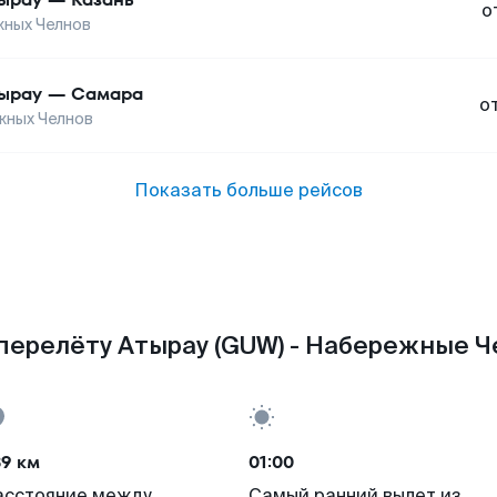
о
ных Челнов
ырау
—
Самара
о
жных Челнов
Показать больше рейсов
перелёту Атырау (GUW) - Набережные Ч
39 км
01:00
асстояние между
Самый ранний вылет из