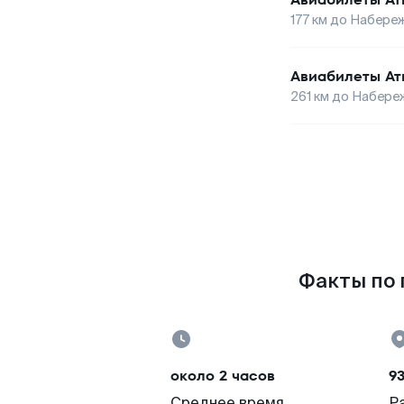
177
км до
Набереж
Авиабилеты
Ат
261
км до
Набере
Факты по 
около 2 часов
9
Среднее время
Р