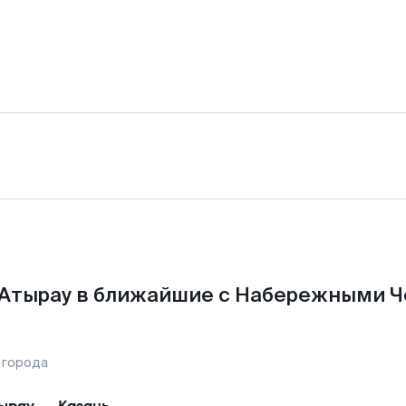
 Атырау в ближайшие с Набережными Ч
 города
ырау
—
Казань