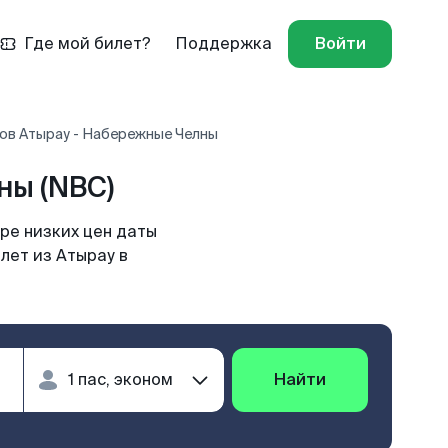
Где мой билет?
Поддержка
Войти
ов Атырау - Набережные Челны
ны (NBC)
ре низких цен даты
лет из Атырау в
Найти