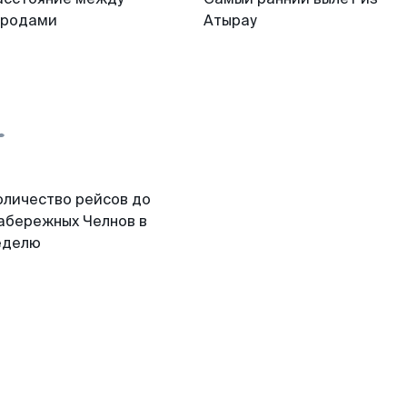
ородами
Атырау
оличество рейсов до
абережных Челнов в
еделю