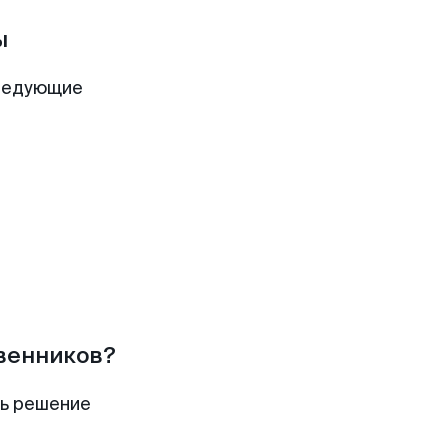
ы
ледующие
твенников?
ть решение