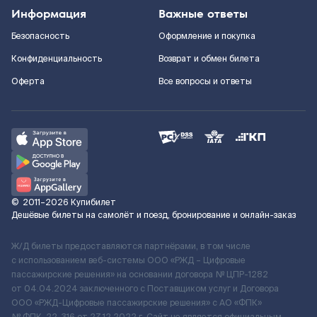
Информация
Важные ответы
Безопасность
Оформление и покупка
Конфиденциальность
Возврат и обмен билета
Оферта
Все вопросы и ответы
©
2011–2026
Купибилет
Дешёвые билеты на самолёт и поезд, бронирование и онлайн-заказ
Ж/Д билеты предоставляются партнёрами, в том числе
с использованием веб-системы ООО «РЖД – Цифровые
пассажирские решения» на основании договора № ЦПР-1282
от 04.04.2024 заключенного с Поставщиком услуг и Договора
ООО «РЖД-Цифровые пассажирские решения» c АО «ФПК»