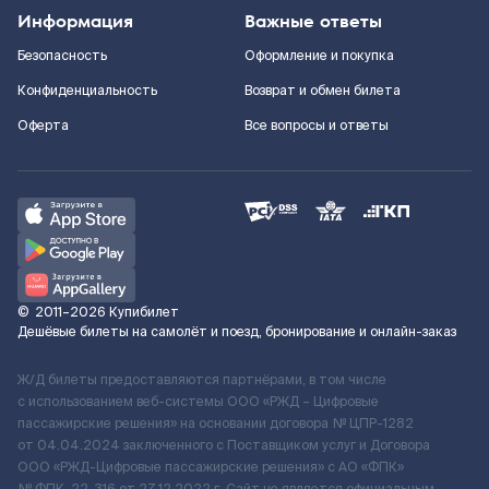
Информация
Важные ответы
Безопасность
Оформление и покупка
Конфиденциальность
Возврат и обмен билета
Оферта
Все вопросы и ответы
©
2011–2026
Купибилет
Дешёвые билеты на самолёт и поезд, бронирование и онлайн-заказ
Ж/Д билеты предоставляются партнёрами, в том числе
с использованием веб-системы ООО «РЖД – Цифровые
пассажирские решения» на основании договора № ЦПР-1282
от 04.04.2024 заключенного с Поставщиком услуг и Договора
ООО «РЖД-Цифровые пассажирские решения» c АО «ФПК»