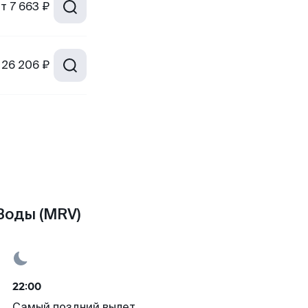
от
7 663 ₽
26 206 ₽
Воды (MRV)
22:00
Самый поздний вылет