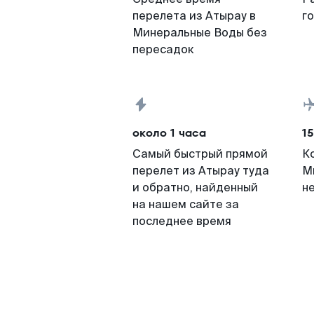
перелета из Атырау в
г
Минеральные Воды без
пересадок
около 1 часа
15
Самый быстрый прямой
К
перелет из Атырау туда
М
и обратно, найденный
н
на нашем сайте за
последнее время