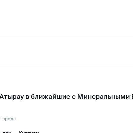
 Атырау в ближайшие с Минеральными 
 города
ырау
—
Кутаиси