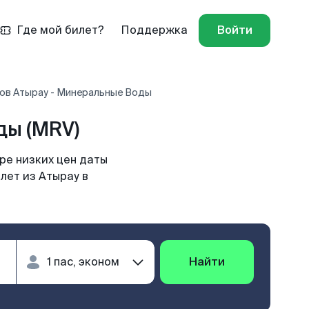
Где мой билет?
Поддержка
Войти
ов Атырау - Минеральные Воды
ды (MRV)
ре низких цен даты
лет из Атырау в
Найти