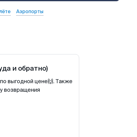
лёте
Аэропорты
уда и обратно)
по выгодной цене🙌. Также
ту возвращения