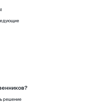
ы
ледующие
твенников?
ть решение