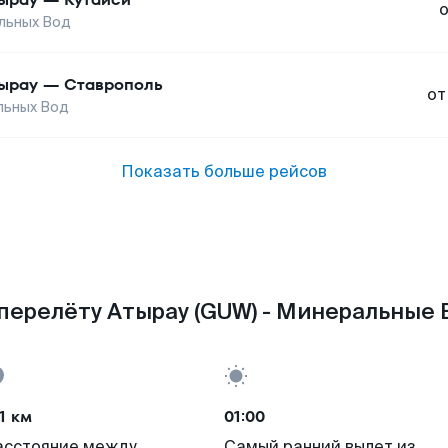
льных Вод
ырау
—
Ставрополь
от
льных Вод
Показать больше рейсов
перелёту Атырау (GUW) - Минеральные 
1 км
01:00
асстояние между
Самый ранний вылет из