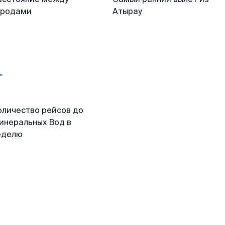
ородами
Атырау
оличество рейсов до
инеральных Вод в
еделю