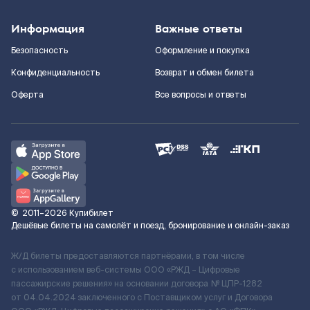
Информация
Важные ответы
Безопасность
Оформление и покупка
Конфиденциальность
Возврат и обмен билета
Оферта
Все вопросы и ответы
©
2011–2026
Купибилет
Дешёвые билеты на самолёт и поезд, бронирование и онлайн-заказ
Ж/Д билеты предоставляются партнёрами, в том числе
с использованием веб-системы ООО «РЖД – Цифровые
пассажирские решения» на основании договора № ЦПР-1282
от 04.04.2024 заключенного с Поставщиком услуг и Договора