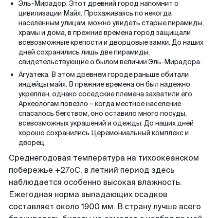
Эль-Мирадор. Этот древний город напомнит о
цивилизации Майя. Прохаживаясь по некогда
населенным улицам, можно увидеть старые пирамиды,
храмы и дома, в прежние времена город защищали
всевозможные крепости и дворцовые замки. До наших
дней сохранились лишь две пирамиды,
свидетельствующие о былом величии Эль-Мирадора.
Агуатека. В этом древнем городе раньше обитали
индейцы майя. В прежние времена он был надежно
укреплен, однако соседские племена захватили его.
Археологам повезло – когда местное население
спасалось бегством, оно оставило много посуды,
всевозможных украшений и одежды. До наших дней
хорошо сохранились Церемониальный комплекс и
дворец.
Среднегодовая температура на тихоокеанском
побережье +27оС, в летний период здесь
наблюдается особенно высокая влажность.
Ежегодная норма выпадающих осадков
составляет около 1900 мм. В страну лучше всего