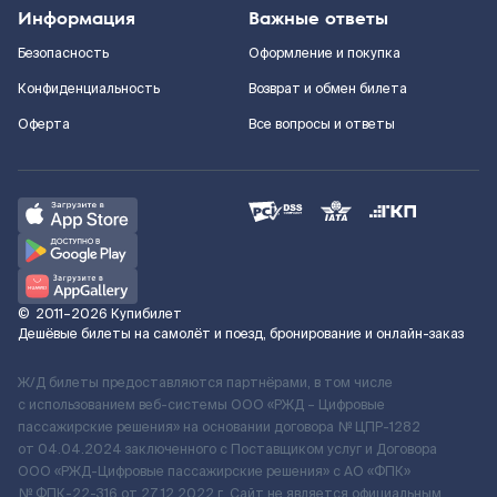
Информация
Важные ответы
Безопасность
Оформление и покупка
Конфиденциальность
Возврат и обмен билета
Оферта
Все вопросы и ответы
©
2011–2026
Купибилет
Дешёвые билеты на самолёт и поезд, бронирование и онлайн-заказ
Ж/Д билеты предоставляются партнёрами, в том числе
с использованием веб-системы ООО «РЖД – Цифровые
пассажирские решения» на основании договора № ЦПР-1282
от 04.04.2024 заключенного с Поставщиком услуг и Договора
ООО «РЖД-Цифровые пассажирские решения» c АО «ФПК»
№ ФПК-22-316 от 27.12.2022 г. Сайт не является официальным