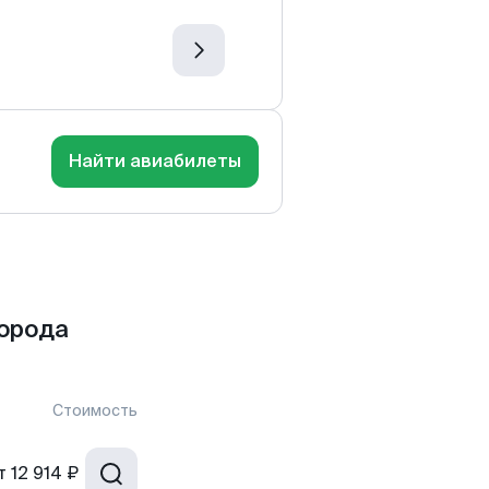
Найти авиабилеты
города
Стоимость
т
12 914 ₽