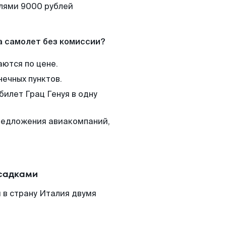
елями 9000 рублей
а самолет без комиссии?
аются по цене.
нечных пунктов.
билет Грац Генуя в одну
редложения авиакомпаний,
есадками
 в страну Италия двумя