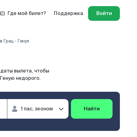
Где мой билет?
Поддержка
Войти
 Грац - Генуя
 даты вылета, чтобы
 Геную недорого.
Найти