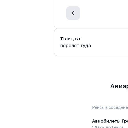
11 авг, вт
перелёт туда
Авиар
Рейсы в соседние
Авиабилеты
Гр
120
км до
Генуи