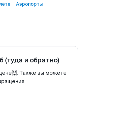
лёте
Аэропорты
б
(туда и обратно)
 цене🙌. Также вы можете
звращения