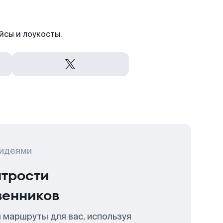
йсы и лоукосты.
 идеями
итрости
венников
 маршруты для вас, используя