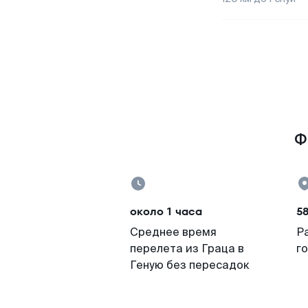
Ф
около 1 часа
58
Среднее время
Р
перелета из Граца в
г
Геную без пересадок