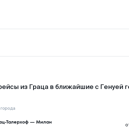
ейсы из Граца в ближайшие с Генуей 
 города
ац-Талерхоф
—
Милан
о