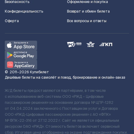
Безопасность
Оформление и покупка
Конфиденциальность
Возврат и обмен билета
Оферта
Все вопросы и ответы
©
2011–2026
Купибилет
Дешёвые билеты на самолёт и поезд, бронирование и онлайн-заказ
Ж/Д билеты предоставляются партнёрами, в том числе
с использованием веб-системы ООО «РЖД – Цифровые
пассажирские решения» на основании договора № ЦПР-1282
от 04.04.2024 заключенного с Поставщиком услуг и Договора
ООО «РЖД-Цифровые пассажирские решения» c АО «ФПК»
№ ФПК-22-316 от 27.12.2022 г. Сайт не является официальным
ресурсом ОАО «РЖД». Стоимость билетов включает сервисный
сбор. Итоговая цена отображена на экране подтверждения покупки.