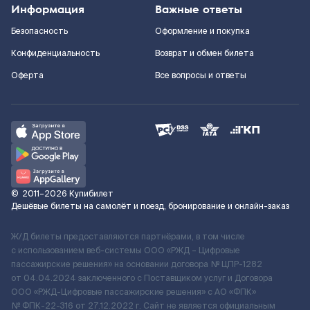
Информация
Важные ответы
Безопасность
Оформление и покупка
Конфиденциальность
Возврат и обмен билета
Оферта
Все вопросы и ответы
©
2011–2026
Купибилет
Дешёвые билеты на самолёт и поезд, бронирование и онлайн-заказ
Ж/Д билеты предоставляются партнёрами, в том числе
с использованием веб-системы ООО «РЖД – Цифровые
пассажирские решения» на основании договора № ЦПР-1282
от 04.04.2024 заключенного с Поставщиком услуг и Договора
ООО «РЖД-Цифровые пассажирские решения» c АО «ФПК»
№ ФПК-22-316 от 27.12.2022 г. Сайт не является официальным