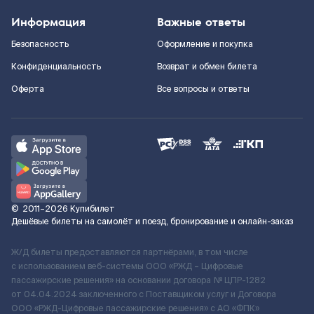
Информация
Важные ответы
Безопасность
Оформление и покупка
Конфиденциальность
Возврат и обмен билета
Оферта
Все вопросы и ответы
©
2011–2026
Купибилет
Дешёвые билеты на самолёт и поезд, бронирование и онлайн-заказ
Ж/Д билеты предоставляются партнёрами, в том числе
с использованием веб-системы ООО «РЖД – Цифровые
пассажирские решения» на основании договора № ЦПР-1282
от 04.04.2024 заключенного с Поставщиком услуг и Договора
ООО «РЖД-Цифровые пассажирские решения» c АО «ФПК»