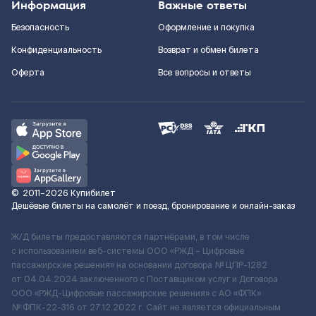
Информация
Важные ответы
Безопасность
Оформление и покупка
Конфиденциальность
Возврат и обмен билета
Оферта
Все вопросы и ответы
©
2011–2026
Купибилет
Дешёвые билеты на самолёт и поезд, бронирование и онлайн-заказ
Ж/Д билеты предоставляются партнёрами, в том числе
с использованием веб-системы ООО «РЖД – Цифровые
пассажирские решения» на основании договора № ЦПР-1282
от 04.04.2024 заключенного с Поставщиком услуг и Договора
ООО «РЖД-Цифровые пассажирские решения» c АО «ФПК»
№ ФПК-22-316 от 27.12.2022 г. Сайт не является официальным