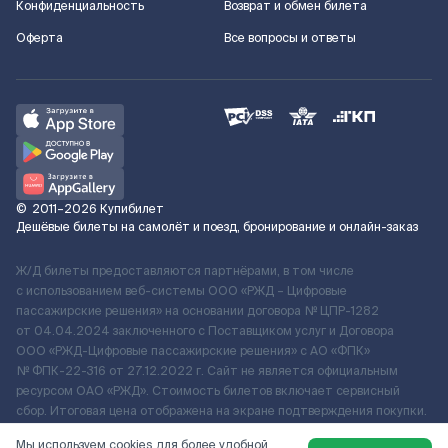
Конфиденциальность
Возврат и обмен билета
Оферта
Все вопросы и ответы
©
2011–2026
Купибилет
Дешёвые билеты на самолёт и поезд, бронирование и онлайн-заказ
Ж/Д билеты предоставляются партнёрами, в том числе
с использованием веб-системы ООО «РЖД – Цифровые
пассажирские решения» на основании договора № ЦПР-1282
от 04.04.2024 заключенного с Поставщиком услуг и Договора
ООО «РЖД-Цифровые пассажирские решения» c АО «ФПК»
№ ФПК-22-316 от 27.12.2022 г. Сайт не является официальным
ресурсом ОАО «РЖД». Стоимость билетов включает сервисный
сбор. Итоговая цена отображена на экране подтверждения покупки.
По вопросам рассмотрения обращений, жалоб, претензий граждан
Мы используем cookies для более удобной