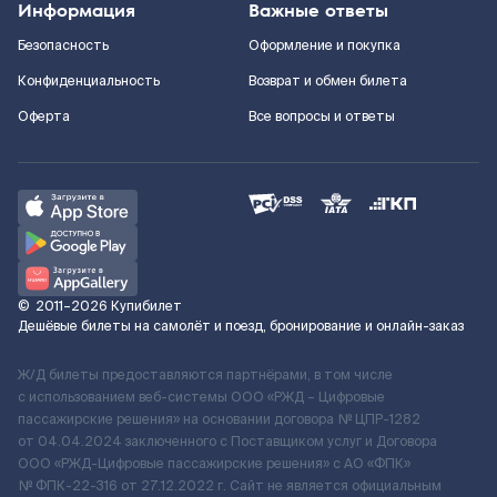
Информация
Важные ответы
Безопасность
Оформление и покупка
Конфиденциальность
Возврат и обмен билета
Оферта
Все вопросы и ответы
©
2011–2026
Купибилет
Дешёвые билеты на самолёт и поезд, бронирование и онлайн-заказ
Ж/Д билеты предоставляются партнёрами, в том числе
с использованием веб-системы ООО «РЖД – Цифровые
пассажирские решения» на основании договора № ЦПР-1282
от 04.04.2024 заключенного с Поставщиком услуг и Договора
ООО «РЖД-Цифровые пассажирские решения» c АО «ФПК»
№ ФПК-22-316 от 27.12.2022 г. Сайт не является официальным