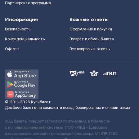
Партнерская программа
Информация
Важные ответы
Безопасность
Оформление и покупка
Конфиденциальность
Возврат и обмен билета
Оферта
Все вопросы и ответы
©
2011–2026
Купибилет
Дешёвые билеты на самолёт и поезд, бронирование и онлайн-заказ
Ж/Д билеты предоставляются партнёрами, в том числе
с использованием веб-системы ООО «РЖД – Цифровые
пассажирские решения» на основании договора № ЦПР-1282