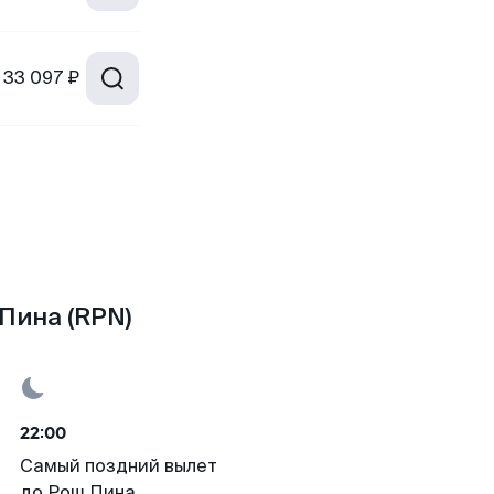
33 097 ₽
Пина (RPN)
22:00
Самый поздний вылет
до Рош Пина