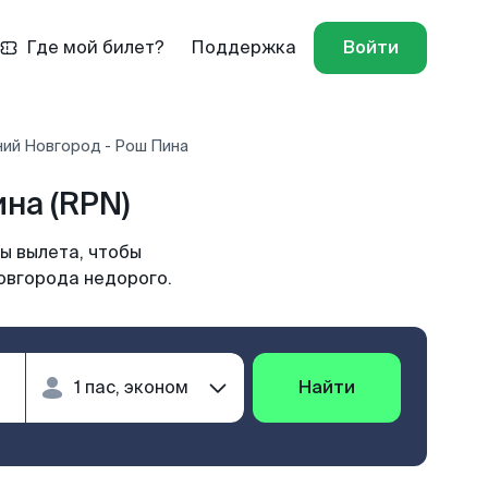
Где мой билет?
Поддержка
Войти
ий Новгород - Рош Пина
на (RPN)
ы вылета, чтобы
овгорода недорого.
Найти