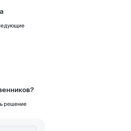
а
следующие
твенников?
ть решение