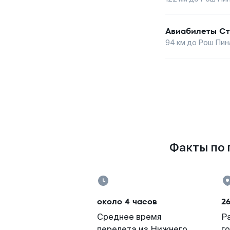
Авиабилеты
Ст
94
км до
Рош Пин
Факты по 
около 4 часов
26
Среднее время
Р
перелета из Нижнего
г