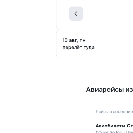
10 авг, пн
перелёт туда
Авиарейсы из
Рейсы в соседние
Авиабилеты
Ст
122
км до
Рош Пи