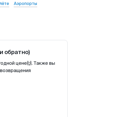
лёте
Аэропорты
 и обратно)
годной цене🙌. Также вы
у возвращения