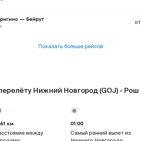
ригино
—
Бейрут
от
а
Показать больше рейсов
перелёту Нижний Новгород (GOJ) - Рош 
61 км
01:00
асстояние между
Самый ранний вылет из
ородами
Нижнего Новгорода