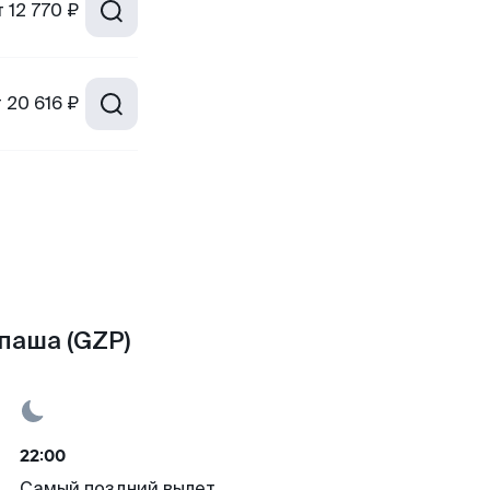
т
12 770 ₽
т
20 616 ₽
паша (GZP)
22:00
Самый поздний вылет