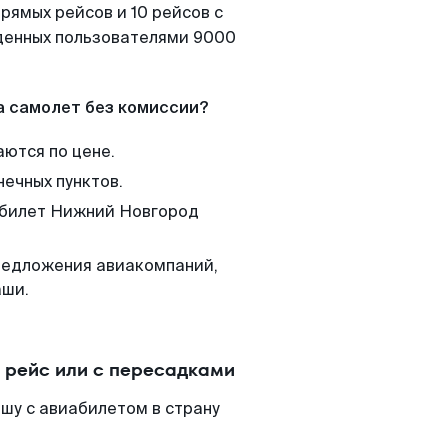
рямых рейсов и 10 рейсов с
йденных пользователями 9000
а самолет без комиссии?
аются по цене.
нечных пунктов.
м билет Нижний Новгород
редложения авиакомпаний,
аши.
 рейс или с пересадками
шу с авиабилетом в страну