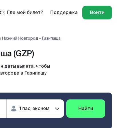
Где мой билет?
Поддержка
Войти
в Нижний Новгород - Газипаша
ша (GZP)
н даты вылета, чтобы
овгорода в Газипашу
Найти