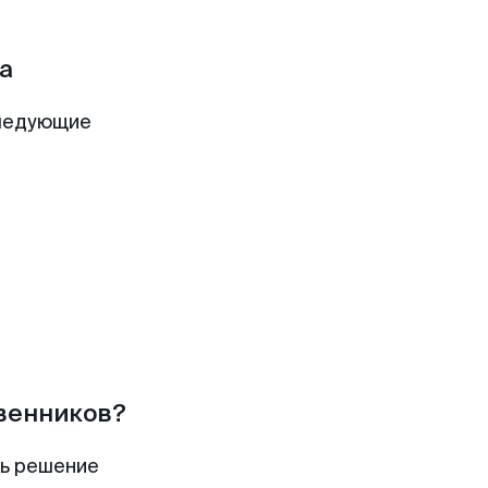
а
следующие
твенников?
ть решение