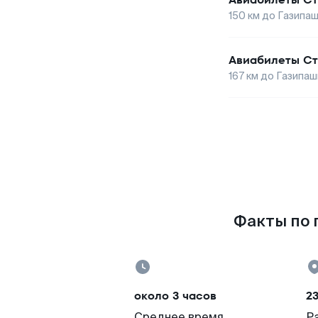
150
км до
Газипа
Авиабилеты
Ст
167
км до
Газипаш
Факты по 
около 3 часов
23
Среднее время
Р