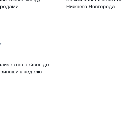
ородами
Нижнего Новгорода
оличество рейсов до
азипаши в неделю