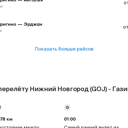
о
ши
ригино
—
Эрджан
о
и
Показать больше рейсов
перелёту Нижний Новгород (GOJ) - Гази
78 км
01:00
асстояние между
Самый ранний вылет из