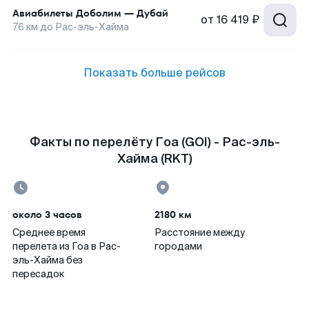
Авиабилеты
Доболим
—
Дубай
от
16 419 ₽
76
км до
Рас-эль-Хайма
Показать больше рейсов
Факты по перелёту Гоа (GOI) - Рас-эль-
Хайма (RKT)
около 3 часов
2180 км
Среднее время
Расстояние между
перелета из Гоа в Рас-
городами
эль-Хайма без
пересадок