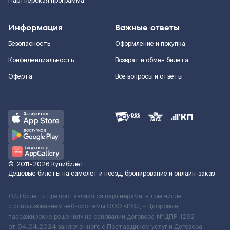
Партнерская программа
Информация
Важные ответы
Безопасность
Оформление и покупка
Конфиденциальность
Возврат и обмен билета
Оферта
Все вопросы и ответы
©
2011–2026
Купибилет
Дешёвые билеты на самолёт и поезд, бронирование и онлайн-заказ
Ж/Д билеты предоставляются партнёрами, в том числе
с использованием веб-системы ООО «РЖД – Цифровые
пассажирские решения» на основании договора № ЦПР-1282
от 04.04.2024 заключенного с Поставщиком услуг и Договора