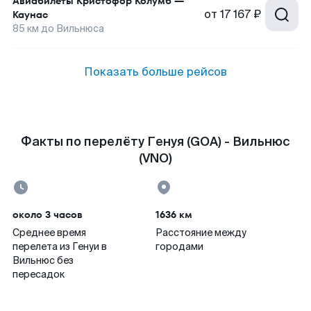
Авиабилеты
Кристофор Колумб
—
от
17 167 ₽
Каунас
85
км до
Вильнюса
Показать больше рейсов
Факты по перелёту Генуя (GOA) - Вильнюс
(VNO)
около 3 часов
1636 км
Среднее время
Расстояние между
перелета из Генуи в
городами
Вильнюс без
пересадок