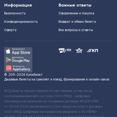
Информация
Важные ответы
Безопасность
Оформление и покупка
Конфиденциальность
Возврат и обмен билета
Оферта
Все вопросы и ответы
©
2011–2026
Купибилет
Дешёвые билеты на самолёт и поезд, бронирование и онлайн-заказ
Ж/Д билеты предоставляются партнёрами, в том числе
с использованием веб-системы ООО «РЖД – Цифровые
пассажирские решения» на основании договора № ЦПР-1282
от 04.04.2024 заключенного с Поставщиком услуг и Договора
ООО «РЖД-Цифровые пассажирские решения» c АО «ФПК»