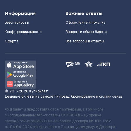
Информация
Важные ответы
Безопасность
Оформление и покупка
Конфиденциальность
Возврат и обмен билета
Оферта
Все вопросы и ответы
©
2011–2026
Купибилет
Дешёвые билеты на самолёт и поезд, бронирование и онлайн-заказ
Ж/Д билеты предоставляются партнёрами, в том числе
с использованием веб-системы ООО «РЖД – Цифровые
пассажирские решения» на основании договора № ЦПР-1282
от 04.04.2024 заключенного с Поставщиком услуг и Договора