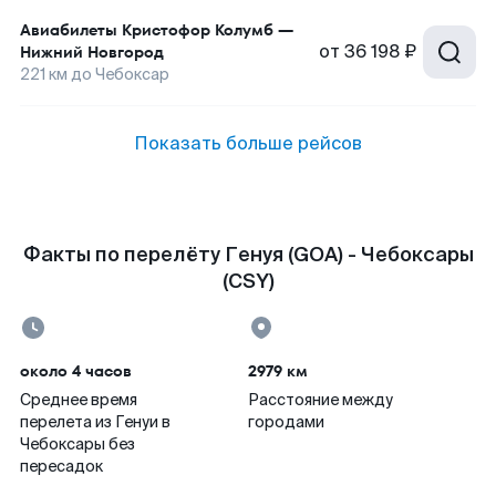
Авиабилеты
Кристофор Колумб
—
от
36 198 ₽
Нижний Новгород
221
км до
Чебоксар
Показать больше рейсов
Факты по перелёту Генуя (GOA) - Чебоксары
(CSY)
около 4 часов
2979 км
Среднее время
Расстояние между
перелета из Генуи в
городами
Чебоксары без
пересадок