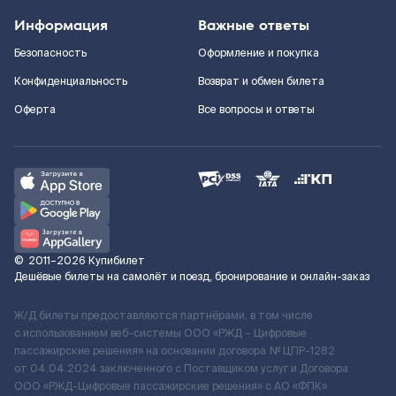
Информация
Важные ответы
Безопасность
Оформление и покупка
Конфиденциальность
Возврат и обмен билета
Оферта
Все вопросы и ответы
©
2011–2026
Купибилет
Дешёвые билеты на самолёт и поезд, бронирование и онлайн-заказ
Ж/Д билеты предоставляются партнёрами, в том числе
с использованием веб-системы ООО «РЖД – Цифровые
пассажирские решения» на основании договора № ЦПР-1282
от 04.04.2024 заключенного с Поставщиком услуг и Договора
ООО «РЖД-Цифровые пассажирские решения» c АО «ФПК»