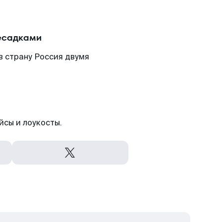
ресадками
в страну Россия двумя
йсы и лоукосты.