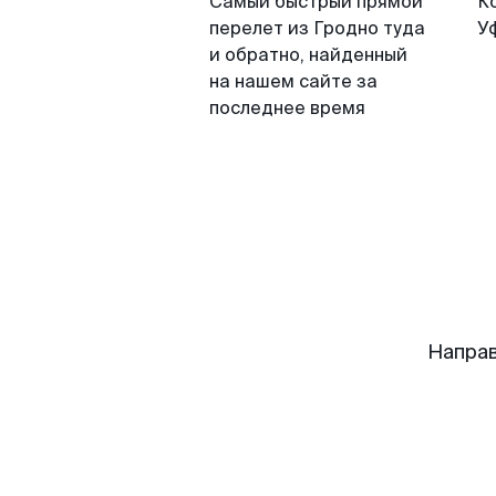
Самый быстрый прямой
К
перелет из Гродно туда
У
и обратно, найденный
на нашем сайте за
последнее время
Направ