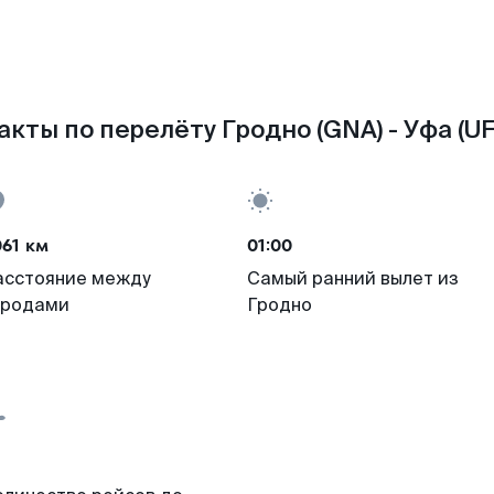
акты по перелёту Гродно (GNA) - Уфа (UF
61 км
01:00
асстояние между
Самый ранний вылет из
ородами
Гродно