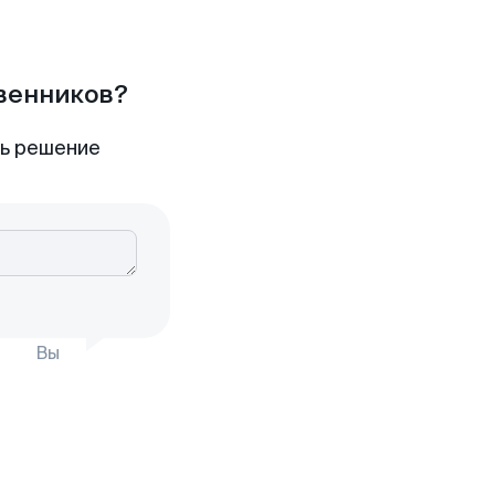
твенников?
ть решение
Вы