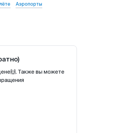
лёте
Аэропорты
ратно)
цене🙌. Также вы можете
звращения