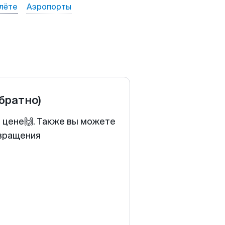
лёте
Аэропорты
обратно)
й цене🙌. Также вы можете
звращения