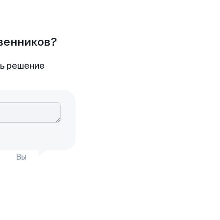
твенников?
ть решение
Вы