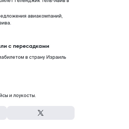
 билет Геленджик Тель-Авив в
редложения авиакомпаний,
вива.
или с пересадками
иабилетом в страну Израиль
йсы и лоукосты.