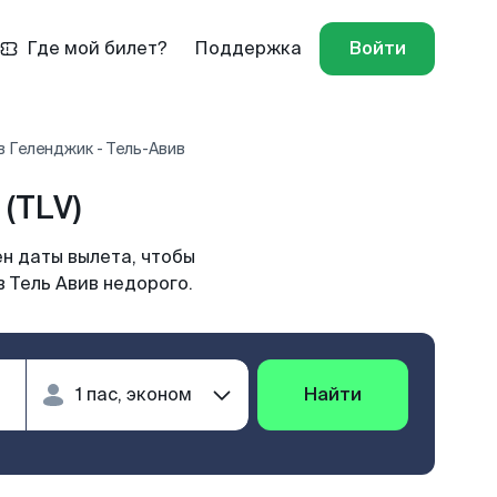
Где мой билет?
Поддержка
Войти
 Геленджик - Тель-Авив
(TLV)
ен даты вылета, чтобы
 Тель Авив недорого.
Найти