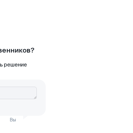
твенников?
ть решение
Вы