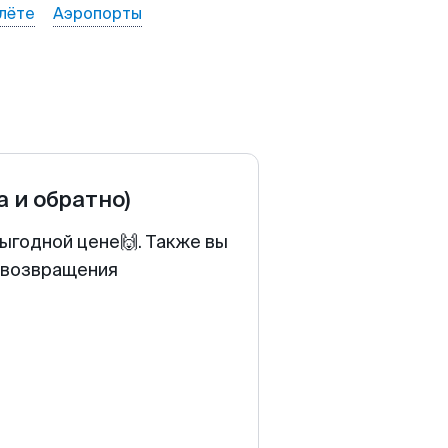
лёте
Аэропорты
а и обратно)
выгодной цене🙌. Также вы
у возвращения