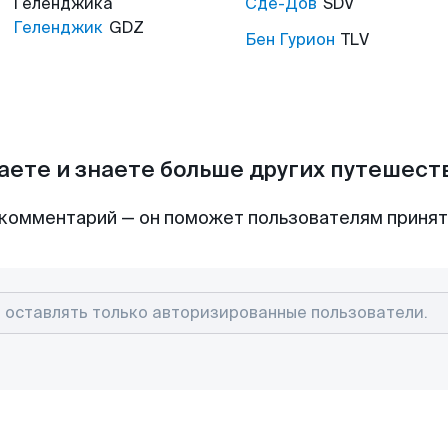
Геленджика
Сде-Дов
SDV
Геленджик
GDZ
Бен Гурион
TLV
аете и знаете больше других путешес
комментарий — он поможет пользователям приня