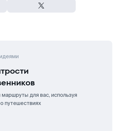
 идеями
итрости
венников
 маршруты для вас, используя
 о путешествиях