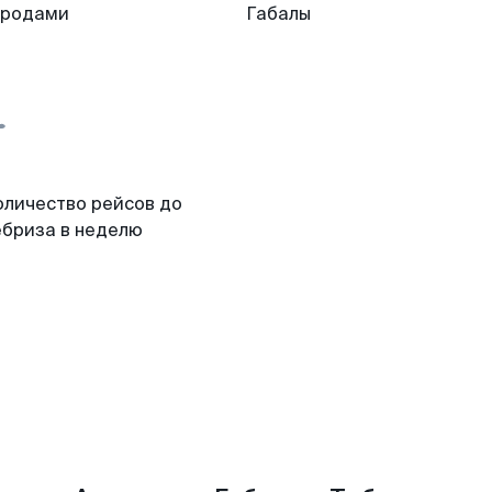
ородами
Габалы
оличество рейсов до
ебриза в неделю