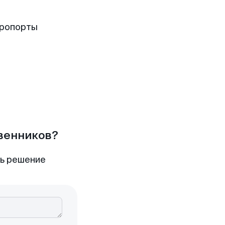
эропорты
твенников?
ть решение