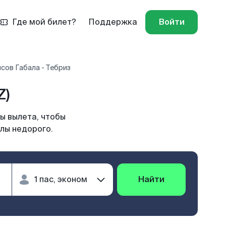
Где мой билет?
Поддержка
Войти
сов Габала - Тебриз
Z)
ы вылета, чтобы
лы недорого.
Найти