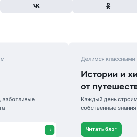
ом
Делимся классными
Истории и х
от путешест
, заботливые
Каждый день строим
та
собственные знания
Читать блог