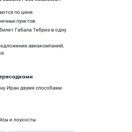
аются по цене.
нечных пунктов.
билет Габала Тебриз в одну
редложения авиакомпаний,
а.
пересадками
ну Иран двумя способами:
йсы и лоукосты.