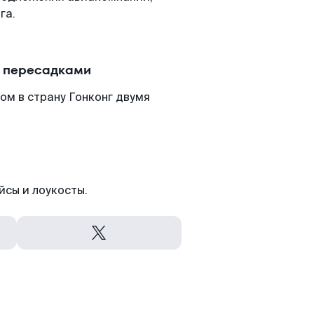
га.
с пересадками
ом в страну Гонконг двумя
йсы и лоукосты.