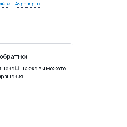
лёте
Аэропорты
 обратно)
й цене🙌. Также вы можете
звращения