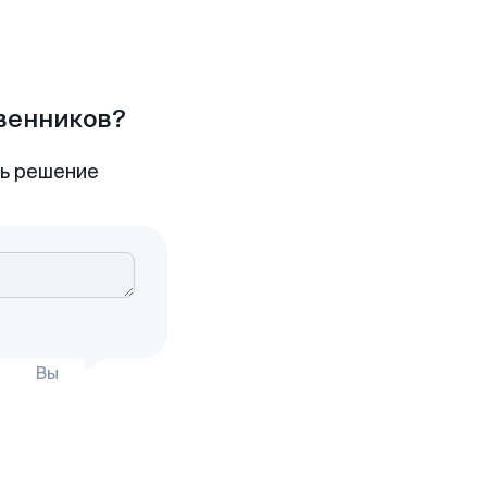
твенников?
ть решение
Вы