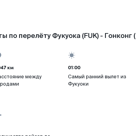
ы по перелёту Фукуока (FUK) - Гонконг 
047 км
01:00
асстояние между
Самый ранний вылет из
ородами
Фукуоки