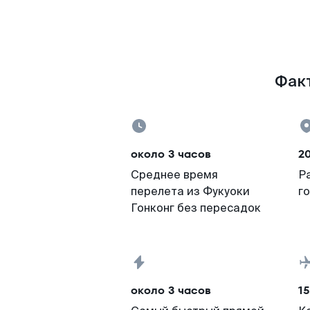
Факт
около 3 часов
2
Среднее время
Р
перелета из Фукуоки
г
Гонконг без пересадок
около 3 часов
15