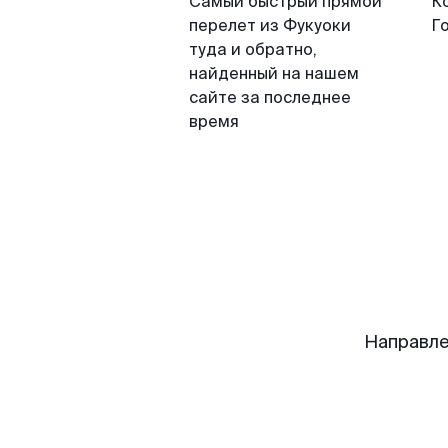
Самый быстрый прямой
К
перелет из Фукуоки
Г
туда и обратно,
найденный на нашем
сайте за последнее
время
Направле