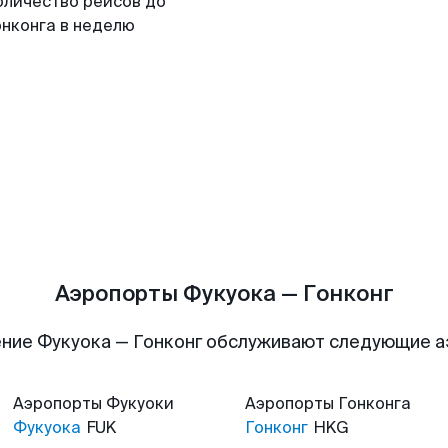
оличество рейсов до
онконга в неделю
Аэропорты Фукуока — Гонконг
ние Фукуока — Гонконг обслуживают следующие 
Аэропорты
Фукуоки
Аэропорты
Гонконга
Фукуока
FUK
Гонконг
HKG