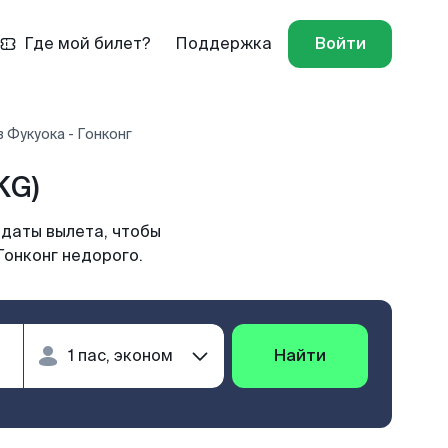
Где мой билет?
Поддержка
Войти
 Фукуока - Гонконг
KG)
 даты вылета, чтобы
Гонконг недорого.
Найти