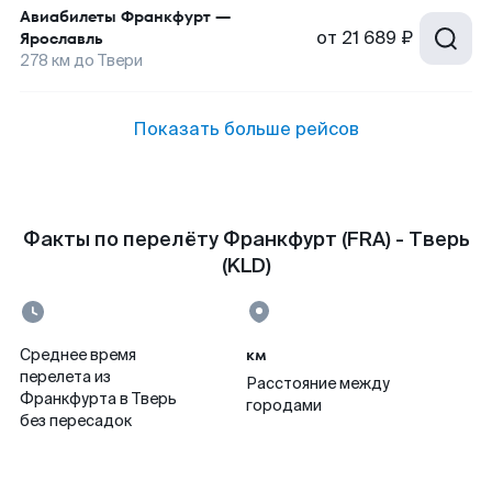
Авиабилеты
Франкфурт
—
от
21 689 ₽
Ярославль
278
км до
Твери
Показать больше рейсов
Факты по перелёту Франкфурт (FRA) - Тверь
(KLD)
км
Среднее время
перелета из
Расстояние между
Франкфурта в Тверь
городами
без пересадок