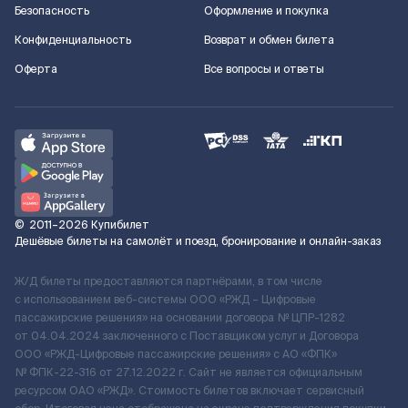
Безопасность
Оформление и покупка
Конфиденциальность
Возврат и обмен билета
Оферта
Все вопросы и ответы
©
2011–2026
Купибилет
Дешёвые билеты на самолёт и поезд, бронирование и онлайн-заказ
Ж/Д билеты предоставляются партнёрами, в том числе
с использованием веб-системы ООО «РЖД – Цифровые
пассажирские решения» на основании договора № ЦПР-1282
от 04.04.2024 заключенного с Поставщиком услуг и Договора
ООО «РЖД-Цифровые пассажирские решения» c АО «ФПК»
№ ФПК-22-316 от 27.12.2022 г. Сайт не является официальным
ресурсом ОАО «РЖД». Стоимость билетов включает сервисный