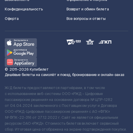
Конфиденциальность
Возврат и обмен билета
Оферта
Все вопросы и ответы
©
2011–2026
Купибилет
Дешёвые билеты на самолёт и поезд, бронирование и онлайн-заказ
Ж/Д билеты предоставляются партнёрами, в том числе
с использованием веб-системы ООО «РЖД – Цифровые
пассажирские решения» на основании договора № ЦПР-1282
от 04.04.2024 заключенного с Поставщиком услуг и Договора
ООО «РЖД-Цифровые пассажирские решения» c АО «ФПК»
№ ФПК-22-316 от 27.12.2022 г. Сайт не является официальным
ресурсом ОАО «РЖД». Стоимость билетов включает сервисный
сбор. Итоговая цена отображена на экране подтверждения покупки.