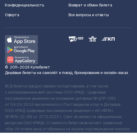
Конфиденциальность
Возврат и обмен билета
Оферта
Все вопросы и ответы
©
2011–2026
Купибилет
Дешёвые билеты на самолёт и поезд, бронирование и онлайн-заказ
Ж/Д билеты предоставляются партнёрами, в том числе
с использованием веб-системы ООО «РЖД – Цифровые
пассажирские решения» на основании договора № ЦПР-1282
от 04.04.2024 заключенного с Поставщиком услуг и Договора
ООО «РЖД-Цифровые пассажирские решения» c АО «ФПК»
№ ФПК-22-316 от 27.12.2022 г. Сайт не является официальным
ресурсом ОАО «РЖД». Стоимость билетов включает сервисный
сбор. Итоговая цена отображена на экране подтверждения покупки.
По вопросам рассмотрения обращений, жалоб, претензий граждан