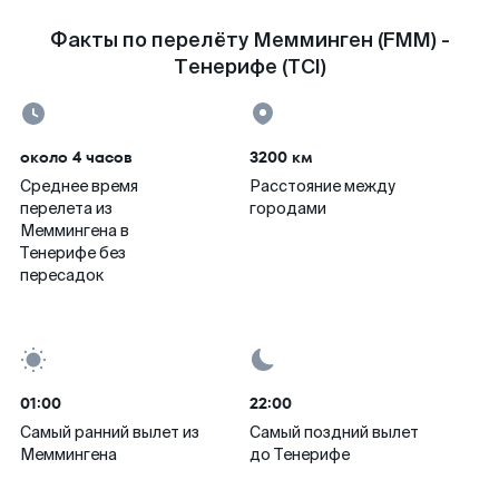
Факты по перелёту Мемминген (FMM) -
Тенерифе (TCI)
около 4 часов
3200 км
Среднее время
Расстояние между
перелета из
городами
Меммингена в
Тенерифе без
пересадок
01:00
22:00
Самый ранний вылет из
Самый поздний вылет
Меммингена
до Тенерифе